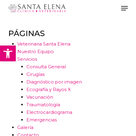
Ir
Men
al
contenido
principal
PÁGINAS
Veterinaria Santa Elena
Abrir barra de herramientas
Nuestro Equipo
Servicios
Consulta General
Cirugías
Diagnóstico por imagen
Ecografía y Rayos X
Vacunación
Traumatología
Electrocardiograma
Emergencias
Galería
Contacto